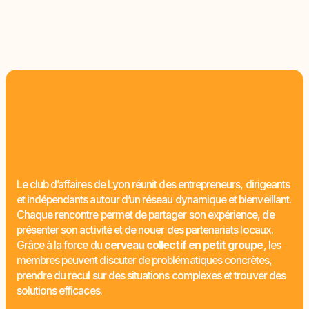
Le club d’affaires de Lyon réunit des entrepreneurs, dirigeants
et indépendants autour d’un réseau dynamique et bienveillant.
Chaque rencontre permet de partager son expérience, de
Fabien DESPEYSSES
présenter son activité et de nouer des partenariats locaux.
Eris Expertise et Conseil
Grâce à la force du
cerveau collectif en petit groupe
, les
membres peuvent discuter de problématiques concrètes,
prendre du recul sur des situations complexes et trouver des
solutions efficaces.