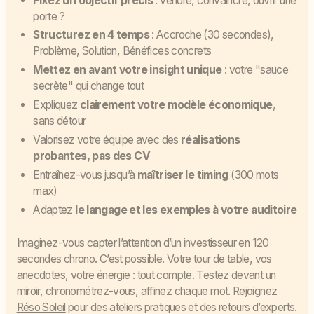
Fixez un objectif précis
: vendre, convaincre, ouvrir une
porte ?
Structurez en 4 temps
: Accroche (30 secondes),
Problème, Solution, Bénéfices concrets
Mettez en avant votre insight unique
: votre "sauce
secrète" qui change tout
Expliquez
clairement votre modèle économique
,
sans détour
Valorisez votre équipe avec des
réalisations
probantes, pas des CV
Entraînez-vous jusqu’à
maîtriser le timing
(300 mots
max)
Adaptez
le langage et les exemples à votre auditoire
Imaginez-vous capter l’attention d’un investisseur en 120
secondes chrono. C’est possible. Votre tour de table, vos
anecdotes, votre énergie : tout compte. Testez devant un
miroir, chronométrez-vous, affinez chaque mot.
Rejoignez
Réso Soleil
pour des ateliers pratiques et des retours d’experts.