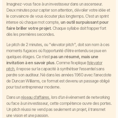
Imaginez-vous face à un investisseur dans un ascenseur.
Deux minutes pour capter son attention, dévoiler votre idée et
le convaincre de vous écouter plus longtemps. C’est un sprint
intense où chaque mot compte,
un outil surpuissant pour
faire briller votre projet
. Chaque syllabe doit frapper fort
dès les premières secondes.
Le pitch de 2 minutes, ou "elevator pitch", doit son nom à ces
moments fugaces où l’opportunité d’être entendu se joue en
quelques étages. Ce n’est
pas un résumé, mais une
invitation à en savoir plus
. Comme l’explique
l’elevator
pitch
, il repose sur la capacité à synthétiser l’essentiel sans
perdre son auditeur. Né dans les années 1960 avec l’anecdote
de Duncan Williams, ce format est devenu un passage obligé
pour tout entrepreneur moderne.
Dans un
réseau d’affaires
, lors d’un événement de networking
ou face à un investisseur, cette compétence ouvre des portes.
Un pitch réussi ne vend pas seulement un projet, il transmet
une vision et une passion.