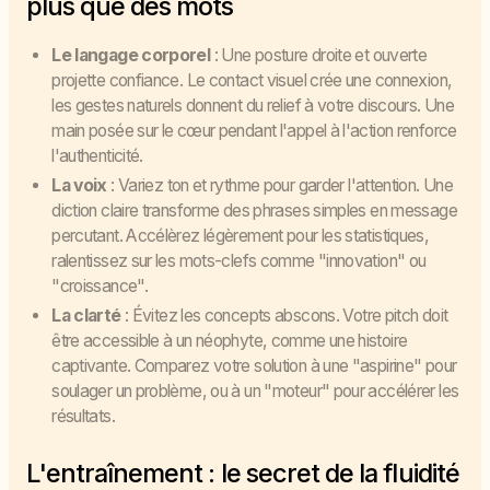
plus que des mots
Le langage corporel
: Une posture droite et ouverte
projette confiance. Le contact visuel crée une connexion,
les gestes naturels donnent du relief à votre discours. Une
main posée sur le cœur pendant l'appel à l'action renforce
l'authenticité.
La voix
: Variez ton et rythme pour garder l'attention. Une
diction claire transforme des phrases simples en message
percutant. Accélèrez légèrement pour les statistiques,
ralentissez sur les mots-clefs comme "innovation" ou
"croissance".
La clarté
: Évitez les concepts abscons. Votre pitch doit
être accessible à un néophyte, comme une histoire
captivante. Comparez votre solution à une "aspirine" pour
soulager un problème, ou à un "moteur" pour accélérer les
résultats.
L'entraînement : le secret de la fluidité