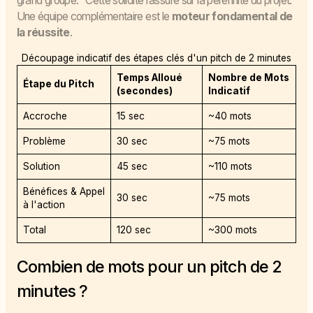
grand groupe." Cette solidité rassure sur la pérennité du projet.
Une équipe complémentaire est le
moteur fondamental de
la réussite
.
Découpage indicatif des étapes clés d'un pitch de 2 minutes
Temps Alloué
Nombre de Mots
Étape du Pitch
(secondes)
Indicatif
Accroche
15 sec
~40 mots
Problème
30 sec
~75 mots
Solution
45 sec
~110 mots
Bénéfices & Appel
30 sec
~75 mots
à l'action
Total
120 sec
~300 mots
Combien de mots pour un pitch de 2
minutes ?