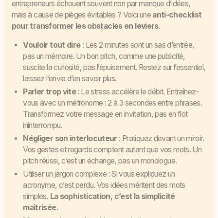
entrepreneurs échouent souvent non par manque d’idées,
mais à cause de pièges évitables ? Voici une
anti-checklist
pour transformer les obstacles en leviers
.
Vouloir tout dire
: Les 2 minutes sont un sas d’entrée,
pas un mémoire. Un bon pitch, comme une publicité,
suscite la curiosité, pas l’épuisement. Restez sur l’essentiel,
laissez l’envie d’en savoir plus.
Parler trop vite
: Le stress accélère le débit. Entraînez-
vous avec un métronome : 2 à 3 secondes entre phrases.
Transformez votre message en invitation, pas en flot
ininterrompu.
Négliger son interlocuteur
: Pratiquez devant un miroir.
Vos gestes et regards comptent autant que vos mots. Un
pitch réussi, c’est un échange, pas un monologue.
Utiliser un jargon complexe : Si vous expliquez un
acronyme, c’est perdu. Vos idées méritent des mots
simples.
La sophistication, c’est la simplicité
maîtrisée
.