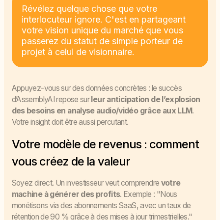
Révélez quelque chose que votre
interlocuteur ignore. C'est en partageant
votre vision unique du marché que vous
passerez du statut de simple porteur de
projet à celui de visionnaire.
Appuyez-vous sur des données concrètes : le succès
d’AssemblyAI repose sur
leur anticipation de l’explosion
des besoins en analyse audio/vidéo grâce aux LLM
.
Votre insight doit être aussi percutant.
Votre modèle de revenus : comment
vous créez de la valeur
Soyez direct. Un investisseur veut comprendre
votre
machine à générer des profits
. Exemple : "Nous
monétisons via des abonnements SaaS, avec un taux de
rétention de 90 % grâce à des mises à jour trimestrielles."