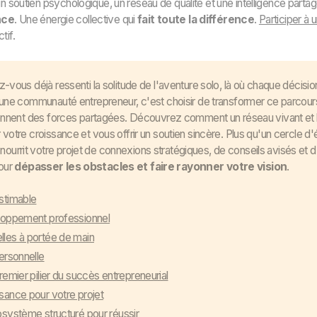
un soutien psychologique, un réseau de qualité et une intelligence parta
nce
. Une énergie collective qui
fait toute la différence
.
Participer à 
tif.
z-vous déjà ressenti la solitude de l'aventure solo, là où chaque décis
 une communauté entrepreneur, c'est choisir de transformer ce parcours
iennent des forces partagées. Découvrez comment un réseau vivant et bi
 votre croissance et vous offrir un soutien sincère. Plus qu'un cercle d
urrit votre projet de connexions stratégiques, de conseils avisés et 
our
dépasser les obstacles et faire rayonner votre vision
.
stimable
eloppement professionnel
lles à portée de main
ersonnelle
remier pilier du succès entrepreneurial
sance pour votre projet
osystème structuré pour réussir