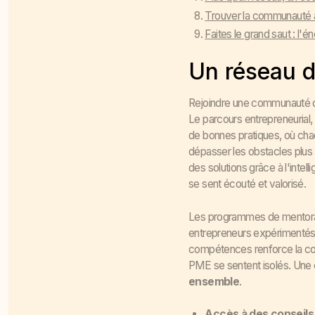
Trouver la communauté 
Faites le grand saut : l
Un réseau d
Rejoindre une communauté d
Le parcours entrepreneurial,
de bonnes pratiques, où cha
dépasser les obstacles plus s
des solutions grâce à l'inte
se sent écouté et valorisé.
Les programmes de mentora
entrepreneurs expérimentés t
compétences renforce la con
PME se sentent isolés. Une 
ensemble
.
Accès à des conseils