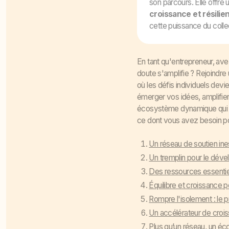
son parcours. Elle offre 
croissance et résilie
cette puissance du collec
En tant qu'entrepreneur, ave
doute s'amplifie ? Rejoindre
où les défis individuels dev
émerger vos idées, amplifier
écosystème dynamique qui no
ce dont vous avez besoin p
Un réseau de soutien ine
Un tremplin pour le dév
Des ressources essentie
Équilibre et croissance p
Rompre l'isolement : le p
Un accélérateur de crois
Plus qu’un réseau, un éc