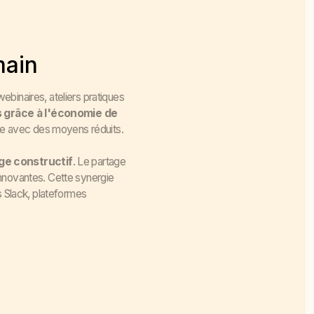
main
binaires, ateliers pratiques
 grâce à l'économie de
ance avec des moyens réduits.
nge constructif
. Le partage
innovantes. Cette synergie
s Slack, plateformes