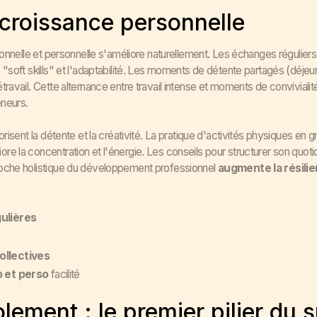
t croissance personnelle
sionnelle et personnelle s'améliore naturellement. Les échanges régulier
"soft skills" et l'adaptabilité. Les moments de détente partagés (déjeun
travail. Cette alternance entre travail intense et moments de conviviali
neurs.
orisent la détente et la créativité. La pratique d'activités physiques en
e la concentration et l'énergie. Les conseils pour structurer son quot
roche holistique du développement professionnel
augmente la résili
gulières
ollectives
o et perso
facilité
lement : le premier pilier du 