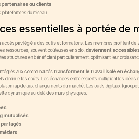
 partenaires ou clients
s plateformes du réseau
ces essentielles à portée de 
ccès privilégié à des outils et formations. Les membres profitent de we
es ressources, souvent coûteuses en solo,
deviennent accessibles
tites structures en bénéficient particulièrement, optimisant leur croiss
 intégrés aux communautés
transforment le travail isolé en écha
 diminue les coûts. Les échanges entre experts multiplient les idées 
adaptation rapide aux changements du marché. Les outils digitaux (groupe
cette dynamique au-delà des murs physiques.
ées
g mutualisés
s partagés
 métiers