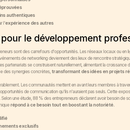
 éprouvées
ins authentiques
 l'
expérience des autres
 pour le développement profe
eurs sont des carrefours d'opportunités. Les réseaux locaux ou en li
événements de networking deviennent des lieux de rencontre stratégi
Les partenariats se construisent naturellement, alimentant la croissance
e des synergies concrètes,
transformant des idées en projets ré
sidérablement. Les communautés mettent en avant leurs membres à trave
opportunités de communication qu'ils n'auraient pas seuls. Cette expositi
s. Selon une étude, 88 % des entrepreneurs déclarent avoir besoin de so
amique
répond à ce besoin tout en boostant la notoriété
.
ifié
nements exclusifs