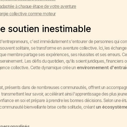
adaptée à chaque étape de votre aventure
'énergie collective comme moteur
e soutien inestimable
'entrepreneurs, c'est immédiatement s'entourer de personnes qui com
 souvent solitaire, se transforme en aventure collective. Ici, les écha
que membre partage ses expériences, ses réussites et ses erreurs. C
ereinement. Les défis du quotidien, qu'ils soient juridiques, financiers 
lligence collective. Cette dynamique crée un
environnement d'entrai
t, présents dans de nombreuses communautés, offrent un accompagn
ransmettent leur savoir, accélérant ainsi l'apprentissage des plus jeune
fiance en soi et prépare à prendre les bonnes décisions. Selon une ét
communauté bienveillante brise cette solitude, créant
un écosystème 
 personnalisés