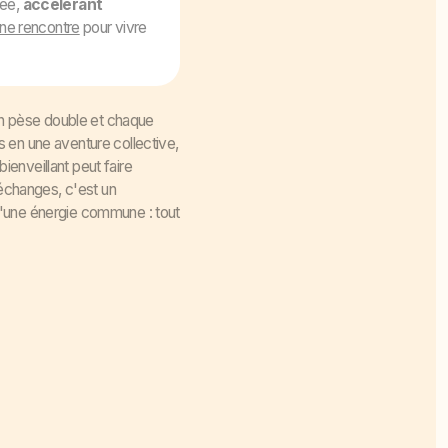
gée,
accélérant
une rencontre
pour vivre
ion pèse double et chaque
 en une aventure collective,
enveillant peut faire
'échanges, c'est un
d'une énergie commune : tout