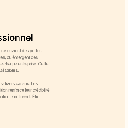
ssionnel
gne ouvrent des portes
ques, où émergent des
 de chaque entreprise. Cette
alisables
.
rs divers canaux. Les
on renforce leur crédibilité
utien émotionnel. Être