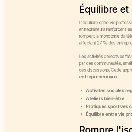
Équilibre e
L'équilibre entre vie profes
entrepreneurs renforcent les 
rompent la monotonie du télé
affectant 27 % des entrepre
Les activités collectives fav
par ces communautés, amélior
des discussions. Cette app
entrepreneuriaux
.
Activités sociales ré
Ateliers bien-être
Pratiques sportives c
Équilibre entre vie pr
Rompre l'iso