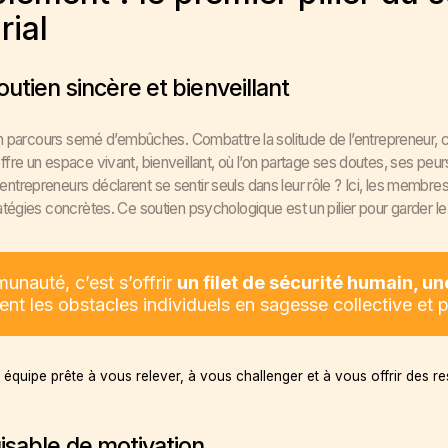
rial
utien sincère et bienveillant
un parcours semé d’embûches. Combattre la solitude de l’entrepreneur, c’
re un espace vivant, bienveillant, où l’on partage ses doutes, ses peurs
repreneurs déclarent se sentir seuls dans leur rôle ? Ici, les membre
tégies concrètes. Ce soutien psychologique est un pilier pour garder le
unauté, c’est s’offrir
un filet de sécurité humain, u
nt les obstacles individuels en sagesse collective et 
e équipe prête à vous relever, à vous challenger et à vous offrir des
isable de motivation