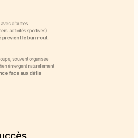
s avec d'autres
ers, activités sportives)
té
prévient le burn-out
,
 groupe, souvent organisée
idien émergent naturellement
ence face aux défis
succès