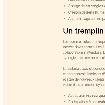
Partage de
stratégies
Création de
liens huma
Apprentissage continu par
Un tremplin
Les communautés d'entrepren
inaccessibles en solo. Les 
collaborations inattendues. 
synergie entre membres cré
La visibilité s'accroît con
entrepreneurs bénéficient d'
et attire de nouveaux client
visible dans un réseau dyn
Accès à un
réseau qual
Participations à des
évé