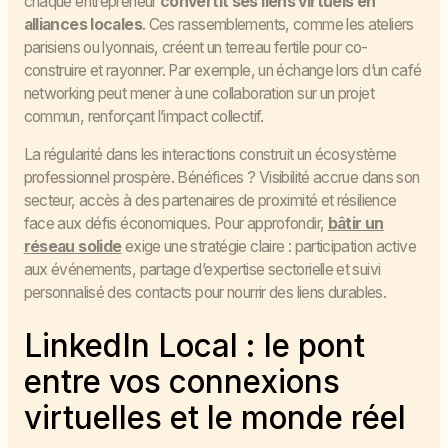
chaque entrepreneur
convertit ses liens virtuels en
alliances locales
. Ces rassemblements, comme les ateliers
parisiens ou lyonnais, créent un terreau fertile pour co-
construire et rayonner. Par exemple, un échange lors d’un café
networking peut mener à une collaboration sur un projet
commun, renforçant l’impact collectif.
La régularité dans les interactions construit un écosystème
professionnel prospère. Bénéfices ? Visibilité accrue dans son
secteur, accès à des partenaires de proximité et résilience
face aux défis économiques. Pour approfondir,
bâtir un
réseau solide
exige une stratégie claire : participation active
aux événements, partage d’expertise sectorielle et suivi
personnalisé des contacts pour nourrir des liens durables.
LinkedIn Local : le pont
entre vos connexions
virtuelles et le monde réel