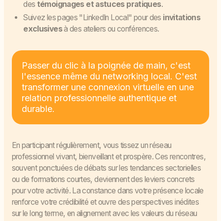
des
témoignages et astuces pratiques
.
Suivez les pages "LinkedIn Local" pour des
invitations
exclusives
à des ateliers ou conférences.
Passer du clic à la poignée de main, c'est
l'essence même du networking local. C'est
transformer une connexion virtuelle en une
relation professionnelle authentique et
durable.
En participant régulièrement, vous tissez un réseau
professionnel vivant, bienveillant et prospère. Ces rencontres,
souvent ponctuées de débats sur les tendances sectorielles
ou de formations courtes, deviennent des leviers concrets
pour votre activité. La constance dans votre présence locale
renforce votre crédibilité et ouvre des perspectives inédites
sur le long terme, en alignement avec les valeurs du réseau