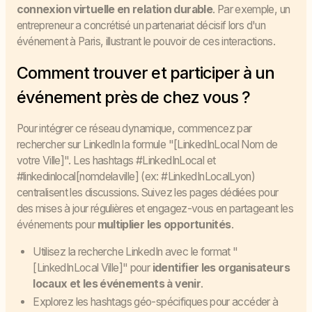
connexion virtuelle en relation durable
. Par exemple, un
entrepreneur a concrétisé un partenariat décisif lors d'un
événement à Paris, illustrant le pouvoir de ces interactions.
Comment trouver et participer à un
événement près de chez vous ?
Pour intégrer ce réseau dynamique, commencez par
rechercher sur LinkedIn la formule "[LinkedInLocal Nom de
votre Ville]". Les hashtags #LinkedInLocal et
#linkedinlocal[nomdelaville] (ex: #LinkedInLocalLyon)
centralisent les discussions. Suivez les pages dédiées pour
des mises à jour régulières et engagez-vous en partageant les
événements pour
multiplier les opportunités
.
Utilisez la recherche LinkedIn avec le format "
[LinkedInLocal Ville]" pour
identifier les organisateurs
locaux et les événements à venir
.
Explorez les hashtags géo-spécifiques pour accéder à