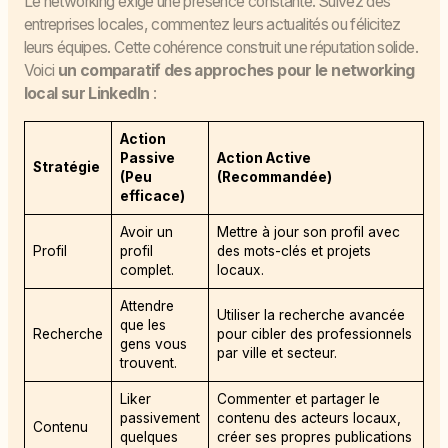
Le networking exige une présence constante. Suivez des
entreprises locales, commentez leurs actualités ou félicitez
leurs équipes. Cette cohérence construit une réputation solide.
Voici
un comparatif des approches pour le networking
local sur LinkedIn
:
Action
Passive
Action Active
Stratégie
(Peu
(Recommandée)
efficace)
Avoir un
Mettre à jour son profil avec
Profil
profil
des mots-clés et projets
complet.
locaux.
Attendre
Utiliser la recherche avancée
que les
Recherche
pour cibler des professionnels
gens vous
par ville et secteur.
trouvent.
Liker
Commenter et partager le
passivement
contenu des acteurs locaux,
Contenu
quelques
créer ses propres publications