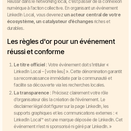
Réussir dans le networking local, c’est passer de la connexion
numérique à l’action collective. En organisant un événement
LinkedIn Local, vous devenez
un acteur central de votre
écosystème, un catalyateur d’échanges
riches et
durables.
Les règles d'or pour un événement
réussi et conforme
Le titre officiel
: Votre événement doit s’intituler «
LinkedIn Local – [votre lieu] ». Cette dénomination garantit
sa reconnaissance immédiate par la communauté et
facilite sa découverte via les recherches locales.
La transparence
: Précisez clairement votre rôle
d’organisateur dès la création de l’événement. Le
disclaimer légal doit figurer sur la page LinkedIn, les
supports graphiques et les communications externes : «
LinkedIn Local™ est une marque déposée de LinkedIn. Cet
événement n’est ni sponsorisé ni géré par LinkedIn. »